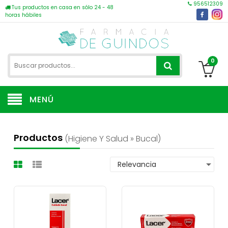
956512309
Tus productos en casa en sólo 24 - 48
horas hábiles
0
MENÚ
Productos
(higiene Y Salud » Bucal)